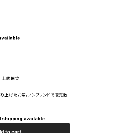
available
 上嶋伯協
り上げたお茶。ノンブレンドで販売致
l shipping available
d to cart