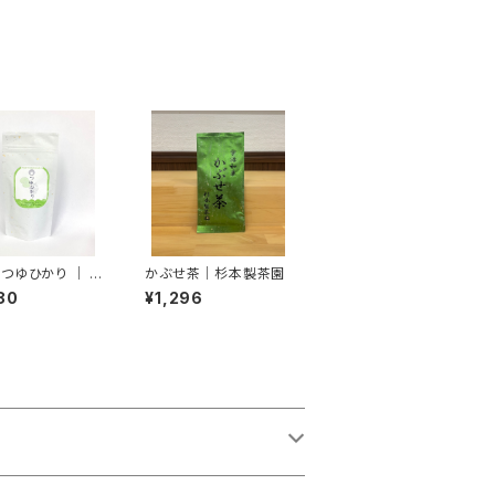
つゆひかり ｜ 上
かぶせ茶｜杉本製茶園
禄園
80
¥1,296