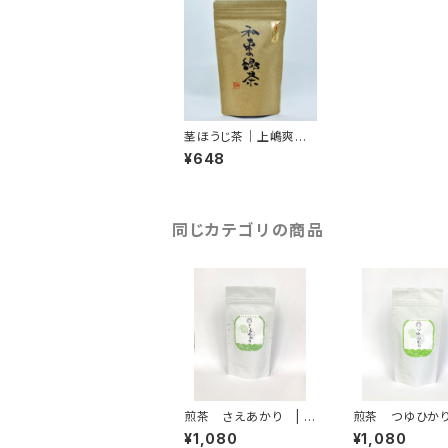
茎ほうじ茶｜上嶋爽禄
園
¥648
同じカテゴリの商品
煎茶 さえあかり | 上
煎茶 つゆひかり
嶋爽禄園
嶋爽禄園
¥1,080
¥1,080