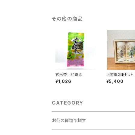
その他の商品
玄米茶｜和茶園
上煎茶2種セット
す茶房
¥1,026
¥5,400
CATEGORY
お茶の種類で探す