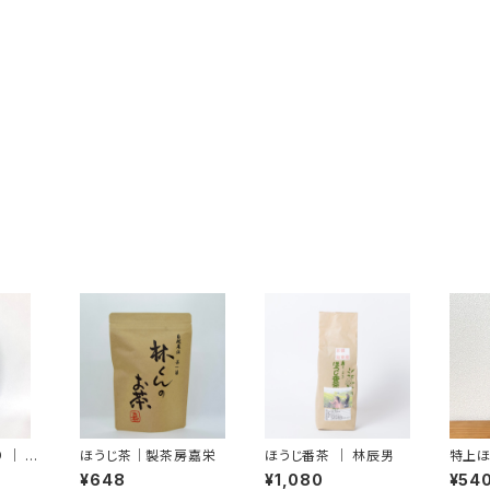
 ｜ 上
ほうじ茶｜製茶房嘉栄
ほうじ番茶 ｜ 林辰男
特上ほ
上香
¥648
¥1,080
¥54