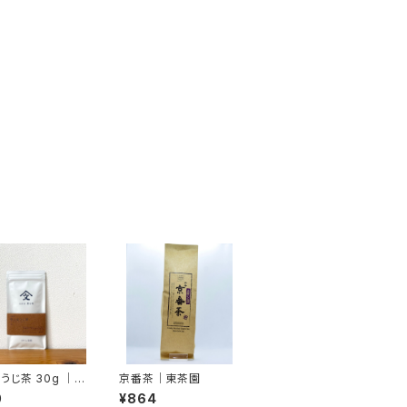
うじ茶 30g ｜
京番茶｜東茶園
園
0
¥864