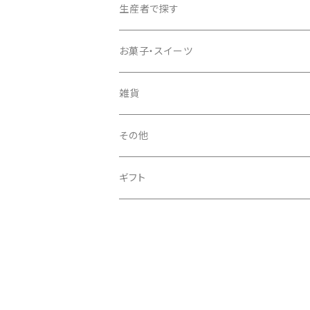
特上煎茶／煎茶
生産者で探す
かぶせ茶
石田長栄堂
お菓子・スイーツ
ほうじ茶
いづみ福祉会
雑貨
玄米茶
上嶋爽禄園
トロッピカル窯
その他
抹茶
久保見製茶
ファクト
ギフト
グリーンティー
松和園
和紅茶
上香園
粉末煎茶
トロッピカル窯