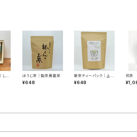
｜しら
ほうじ茶｜製茶房嘉栄
新茶ティーパック｜上香
煎茶 
園
嶋爽
¥648
¥648
¥1,0