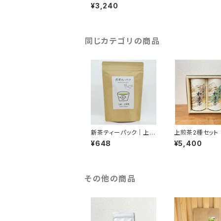
す茶房
¥3,240
同じカテゴリの商品
新茶ティーパック｜上香
上煎茶2種セット
園
す茶房
¥648
¥5,400
その他の商品