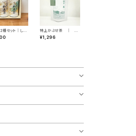
2種セット｜しら
特上かぶせ茶 ｜ 湊
房
製茶
400
¥1,296