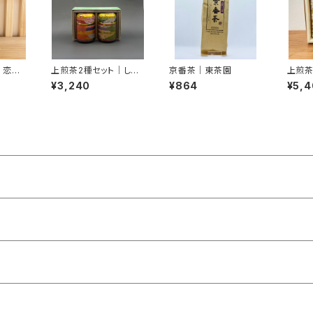
｜恋茶
上煎茶2種セット｜しら
京番茶｜東茶園
上煎茶
す茶房
す茶
¥3,240
¥864
¥5,