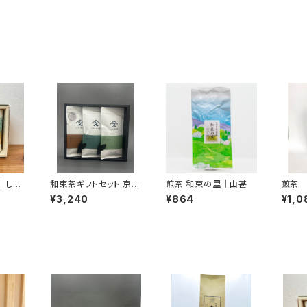
｜しら
和束茶ギフトセット 京 -
煎茶 和束の里｜山甚
煎茶 
miyako- ｜上香園
嶋爽
¥3,240
¥864
¥1,0