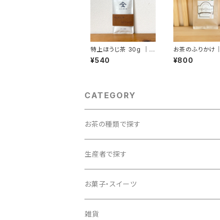
特上ほうじ茶 30g ｜
お茶のふりかけ
上香園
グループ
¥540
¥800
CATEGORY
お茶の種類で探す
特上煎茶／煎茶
生産者で探す
かぶせ茶
石田長栄堂
お菓子・スイーツ
ほうじ茶
いづみ福祉会
雑貨