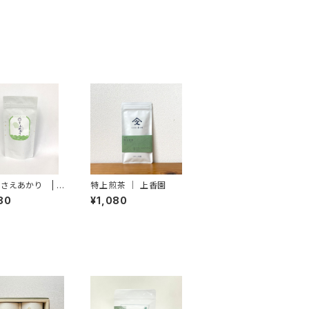
さえあかり | 上
特上煎茶 ｜ 上香園
禄園
80
¥1,080