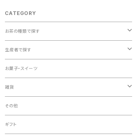
CATEGORY
お茶の種類で探す
特上煎茶／煎茶
生産者で探す
かぶせ茶
石田長栄堂
お菓子・スイーツ
ほうじ茶
いづみ福祉会
雑貨
玄米茶
上嶋爽禄園
トロッピカル窯
その他
抹茶
久保見製茶
ファクト
ギフト