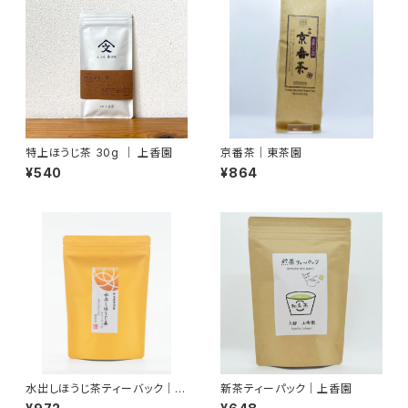
特上ほうじ茶 30g ｜ 上香園
京番茶｜東茶園
¥540
¥864
水出しほうじ茶ティーバック｜湊
新茶ティーパック｜上香園
製茶