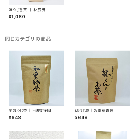
ほうじ番茶 ｜ 林辰男
¥1,080
同じカテゴリの商品
茎ほうじ茶｜上嶋爽禄園
ほうじ茶｜製茶房嘉栄
¥648
¥648