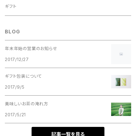
抹茶
久保見製茶
ファクト
ギフト
グリーンティー
松和園
BLOG
和紅茶
上香園
年末年始の営業のお知らせ
2017/12/27
粉末煎茶
トロッピカル窯
ギフト包装について
玉露茶
中尾園
2017/9/5
雁が音茶
マルスギ製茶
美味しいお茶の淹れ方
2017/5/21
ハーブティー
林辰男
記事一覧を見る
新茶
しらす茶房