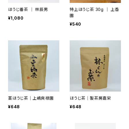
ほうじ番茶 ｜ 林辰男
特上ほうじ茶 30g ｜ 上香
園
¥1,080
¥540
茎ほうじ茶｜上嶋爽禄園
ほうじ茶｜製茶房嘉栄
¥648
¥648