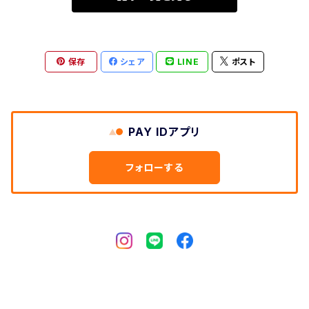
湊製茶
保存
シェア
LINE
ポスト
製茶房嘉栄
東茶園
PAY IDアプリ
圓通
フォローする
茶油屋農場
和茶園
今西製茶