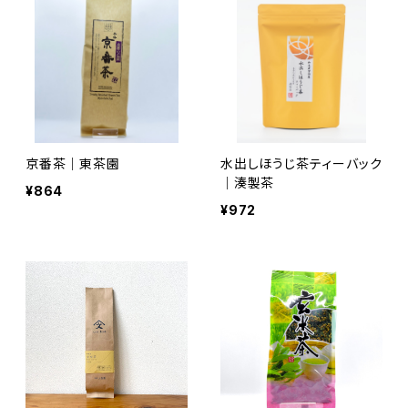
京番茶｜東茶園
水出しほうじ茶ティーバック
｜湊製茶
¥864
¥972