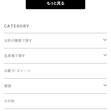
もっと見る
CATEGORY
お茶の種類で探す
特上煎茶／煎茶
生産者で探す
かぶせ茶
石田長栄堂
お菓子・スイーツ
ほうじ茶
いづみ福祉会
雑貨
玄米茶
上嶋爽禄園
トロッピカル窯
その他